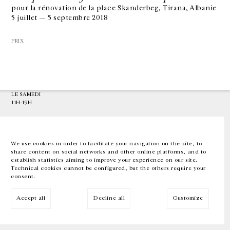
pour la rénovation de la place Skanderbeg, Tirana, Albanie
5 juillet — 5 septembre 2018
GALERIE CHANTAL CROUSEL
10 RUE CHARLOT, 75003 PARIS
PRIX
T.
+33 1 42 77 38 87
GALERIE@CROUSEL.COM
HORAIRES D'OUVERTURE
DU MARDI AU VENDREDI
10H-18H
LE SAMEDI
11H-19H
LES ESPACES DE LA GALERIE SERONT FERMÉS À PARTIR DU 23 JUILLET
JUSQU'AU 4 SEPTEMBRE INCLUS
We use cookies in order to facilitate your navigation on the site, to
share content on social networks and other online platforms, and to
Facebook
Instagram
EN
FR
中文
establish statistics aiming to improve your experience on our site.
Technical cookies cannot be configured, but the others require your
consent.
Inscrivez-vous à notre newsletter
Accept all
Decline all
Customize
© Galerie Chantal Crousel 2026
Mentions légales
Cookies