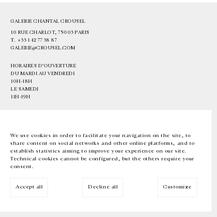
GALERIE CHANTAL CROUSEL
10 RUE CHARLOT, 75003 PARIS
T.
+33 1 42 77 38 87
GALERIE@CROUSEL.COM
HORAIRES D'OUVERTURE
DU MARDI AU VENDREDI
10H-18H
LE SAMEDI
11H-19H
LES ESPACES DE LA GALERIE SERONT FERMÉS À PARTIR DU 23 JUILLET
JUSQU'AU 4 SEPTEMBRE INCLUS
We use cookies in order to facilitate your navigation on the site, to
share content on social networks and other online platforms, and to
Facebook
Instagram
EN
FR
中文
establish statistics aiming to improve your experience on our site.
Technical cookies cannot be configured, but the others require your
consent.
Inscrivez-vous à notre newsletter
Accept all
Decline all
Customize
© Galerie Chantal Crousel 2026
Mentions légales
Cookies