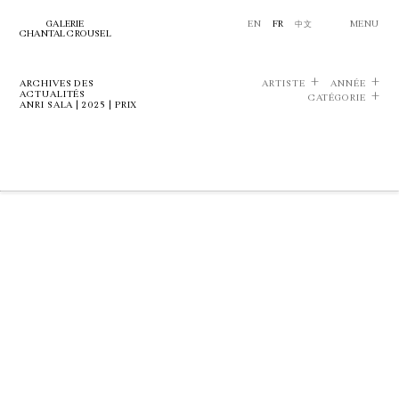
GALERIE
EN
FR
中文
MENU
CHANTAL CROUSEL
ARCHIVES DES
ARTISTE
ANNÉE
ACTUALITÉS
CATÉGORIE
ANRI SALA | 2025 | PRIX