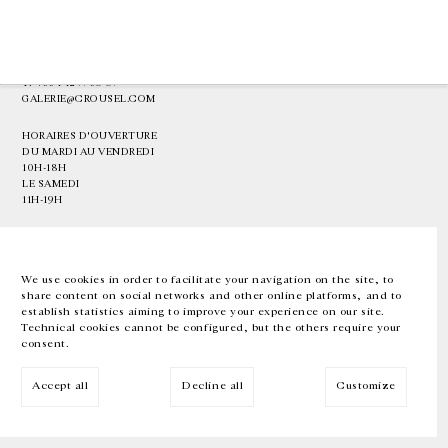
GALERIE CHANTAL CROUSEL
10 RUE CHARLOT, 75003 PARIS
T.
+33 1 42 77 38 87
GALERIE@CROUSEL.COM
HORAIRES D'OUVERTURE
DU MARDI AU VENDREDI
10H-18H
LE SAMEDI
11H-19H
LES ESPACES DE LA GALERIE SERONT FERMÉS À PARTIR DU 23 JUILLET
JUSQU'AU 4 SEPTEMBRE INCLUS
We use cookies in order to facilitate your navigation on the site, to
share content on social networks and other online platforms, and to
Facebook
Instagram
EN
FR
中文
establish statistics aiming to improve your experience on our site.
Technical cookies cannot be configured, but the others require your
consent.
Inscrivez-vous à notre newsletter
Accept all
Decline all
Customize
© Galerie Chantal Crousel 2026
Mentions légales
Cookies