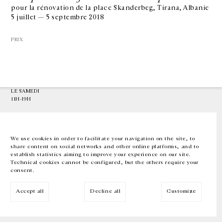
pour la rénovation de la place Skanderbeg, Tirana, Albanie
5 juillet — 5 septembre 2018
GALERIE CHANTAL CROUSEL
10 RUE CHARLOT, 75003 PARIS
PRIX
T.
+33 1 42 77 38 87
GALERIE@CROUSEL.COM
HORAIRES D'OUVERTURE
DU MARDI AU VENDREDI
10H-18H
LE SAMEDI
11H-19H
LES ESPACES DE LA GALERIE SERONT FERMÉS À PARTIR DU 23 JUILLET
JUSQU'AU 4 SEPTEMBRE INCLUS
We use cookies in order to facilitate your navigation on the site, to
share content on social networks and other online platforms, and to
Facebook
Instagram
EN
FR
中文
establish statistics aiming to improve your experience on our site.
Technical cookies cannot be configured, but the others require your
consent.
Inscrivez-vous à notre newsletter
Accept all
Decline all
Customize
© Galerie Chantal Crousel 2026
Mentions légales
Cookies