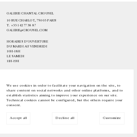
GALERIE CHANTAL CROUSEL
10 RUE CHARLOT, 75003 PARIS
T.
+33 1 42 77 38 87
GALERIE@CROUSEL.COM
HORAIRES D'OUVERTURE
DU MARDI AU VENDREDI
10H-18H
LE SAMEDI
11H-19H
LES ESPACES DE LA GALERIE SERONT FERMÉS À PARTIR DU 23 JUILLET
JUSQU'AU 4 SEPTEMBRE INCLUS
We use cookies in order to facilitate your navigation on the site, to
share content on social networks and other online platforms, and to
Facebook
Instagram
EN
FR
中文
establish statistics aiming to improve your experience on our site.
Technical cookies cannot be configured, but the others require your
consent.
Inscrivez-vous à notre newsletter
Accept all
Decline all
Customize
© Galerie Chantal Crousel 2026
Mentions légales
Cookies