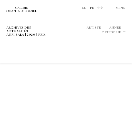
GALERIE
EN
FR
中文
MENU
CHANTAL CROUSEL
ARCHIVES DES
ARTISTE
ANNÉE
ACTUALITÉS
CATÉGORIE
ANRI SALA | 2020 | PRIX