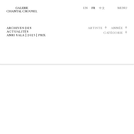
GALERIE
EN
FR
中文
MENU
CHANTAL CROUSEL
ARCHIVES DES
ARTISTE
ANNÉE
ACTUALITÉS
CATÉGORIE
ANRI SALA | 2023 | PRIX