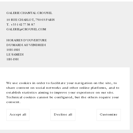
GALERIE CHANTAL CROUSEL
10 RUE CHARLOT, 75003 PARIS
T.
+33 1 42 77 38 87
GALERIE@CROUSEL.COM
HORAIRES D'OUVERTURE
DU MARDI AU VENDREDI
10H-18H
LE SAMEDI
11H-19H
LES ESPACES DE LA GALERIE SERONT FERMÉS À PARTIR DU 23 JUILLET
JUSQU'AU 4 SEPTEMBRE INCLUS
We use cookies in order to facilitate your navigation on the site, to
share content on social networks and other online platforms, and to
Facebook
Instagram
EN
FR
中文
establish statistics aiming to improve your experience on our site.
Technical cookies cannot be configured, but the others require your
consent.
Inscrivez-vous à notre newsletter
Accept all
Decline all
Customize
© Galerie Chantal Crousel 2026
Mentions légales
Cookies