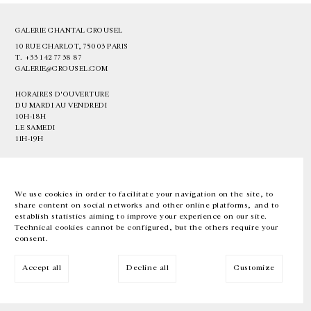
GALERIE CHANTAL CROUSEL
10 RUE CHARLOT, 75003 PARIS
T.
+33 1 42 77 38 87
GALERIE@CROUSEL.COM
HORAIRES D'OUVERTURE
DU MARDI AU VENDREDI
10H-18H
LE SAMEDI
11H-19H
LES ESPACES DE LA GALERIE SERONT FERMÉS À PARTIR DU 23 JUILLET
JUSQU'AU 4 SEPTEMBRE INCLUS
We use cookies in order to facilitate your navigation on the site, to
share content on social networks and other online platforms, and to
Facebook
Instagram
EN
FR
中文
establish statistics aiming to improve your experience on our site.
Technical cookies cannot be configured, but the others require your
consent.
Inscrivez-vous à notre newsletter
Accept all
Decline all
Customize
© Galerie Chantal Crousel 2026
Mentions légales
Cookies