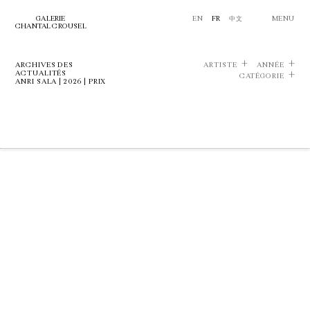
GALERIE
EN
FR
中文
MENU
CHANTAL CROUSEL
ARCHIVES DES
ARTISTE
ANNÉE
ACTUALITÉS
CATÉGORIE
ANRI SALA | 2026 | PRIX