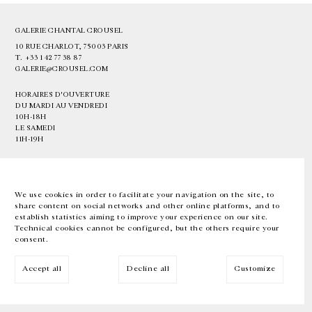
GALERIE CHANTAL CROUSEL
10 RUE CHARLOT, 75003 PARIS
T.
+33 1 42 77 38 87
GALERIE@CROUSEL.COM
HORAIRES D'OUVERTURE
DU MARDI AU VENDREDI
10H-18H
LE SAMEDI
11H-19H
LES ESPACES DE LA GALERIE SERONT FERMÉS À PARTIR DU 23 JUILLET
JUSQU'AU 4 SEPTEMBRE INCLUS
We use cookies in order to facilitate your navigation on the site, to
share content on social networks and other online platforms, and to
Facebook
Instagram
EN
FR
中文
establish statistics aiming to improve your experience on our site.
Technical cookies cannot be configured, but the others require your
consent.
Inscrivez-vous à notre newsletter
Accept all
Decline all
Customize
© Galerie Chantal Crousel 2026
Mentions légales
Cookies