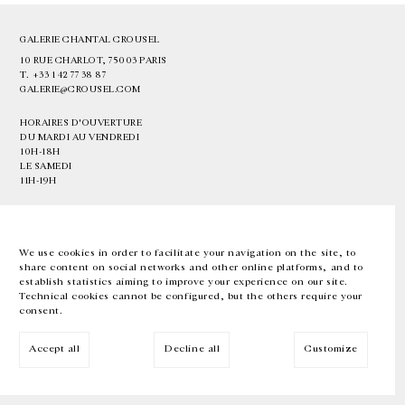
GALERIE CHANTAL CROUSEL
10 RUE CHARLOT, 75003 PARIS
T.
+33 1 42 77 38 87
GALERIE@CROUSEL.COM
HORAIRES D'OUVERTURE
DU MARDI AU VENDREDI
10H-18H
LE SAMEDI
11H-19H
LES ESPACES DE LA GALERIE SERONT FERMÉS À PARTIR DU 23 JUILLET
JUSQU'AU 4 SEPTEMBRE INCLUS
We use cookies in order to facilitate your navigation on the site, to
share content on social networks and other online platforms, and to
Facebook
Instagram
EN
FR
中文
establish statistics aiming to improve your experience on our site.
Technical cookies cannot be configured, but the others require your
consent.
Inscrivez-vous à notre newsletter
Accept all
Decline all
Customize
© Galerie Chantal Crousel 2026
Mentions légales
Cookies