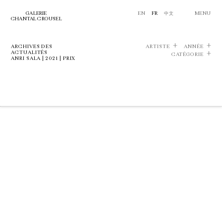
GALERIE
EN
FR
中文
MENU
CHANTAL CROUSEL
ARCHIVES DES
ARTISTE
ANNÉE
ACTUALITÉS
CATÉGORIE
ANRI SALA | 2021 | PRIX