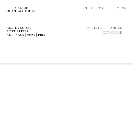
GALERIE
EN
FR
中文
MENU
CHANTAL CROUSEL
ARCHIVES DES
ARTISTE
ANNÉE
ACTUALITÉS
CATÉGORIE
ANRI SALA | 2023 | PRIX