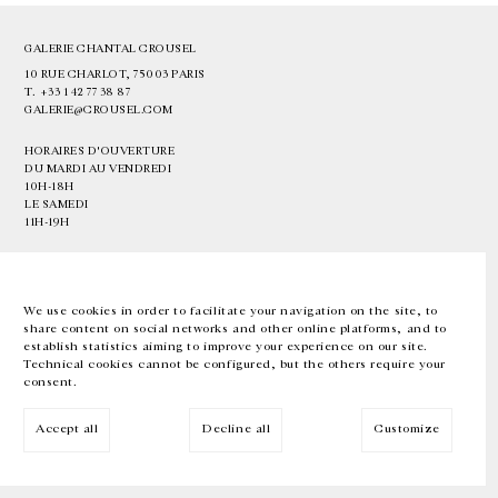
GALERIE CHANTAL CROUSEL
10 RUE CHARLOT, 75003 PARIS
T.
+33 1 42 77 38 87
GALERIE@CROUSEL.COM
HORAIRES D'OUVERTURE
DU MARDI AU VENDREDI
10H-18H
LE SAMEDI
11H-19H
LES ESPACES DE LA GALERIE SERONT FERMÉS À PARTIR DU 23 JUILLET
JUSQU'AU 4 SEPTEMBRE INCLUS
We use cookies in order to facilitate your navigation on the site, to
share content on social networks and other online platforms, and to
Facebook
Instagram
EN
FR
中文
establish statistics aiming to improve your experience on our site.
Technical cookies cannot be configured, but the others require your
consent.
Inscrivez-vous à notre newsletter
Accept all
Decline all
Customize
© Galerie Chantal Crousel 2026
Mentions légales
Cookies