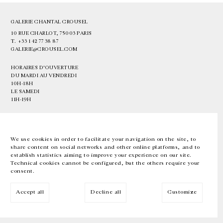
GALERIE CHANTAL CROUSEL
10 RUE CHARLOT, 75003 PARIS
T.
+33 1 42 77 38 87
GALERIE@CROUSEL.COM
HORAIRES D'OUVERTURE
DU MARDI AU VENDREDI
10H-18H
LE SAMEDI
11H-19H
LES ESPACES DE LA GALERIE SERONT FERMÉS À PARTIR DU 23 JUILLET
JUSQU'AU 4 SEPTEMBRE INCLUS
We use cookies in order to facilitate your navigation on the site, to
share content on social networks and other online platforms, and to
Facebook
Instagram
EN
FR
中文
establish statistics aiming to improve your experience on our site.
Technical cookies cannot be configured, but the others require your
consent.
Inscrivez-vous à notre newsletter
Accept all
Decline all
Customize
© Galerie Chantal Crousel 2026
Mentions légales
Cookies