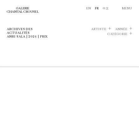
GALERIE
EN
FR
中文
MENU
CHANTAL CROUSEL
ARCHIVES DES
ARTISTE
ANNÉE
ACTUALITÉS
CATÉGORIE
ANRI SALA | 2024 | PRIX