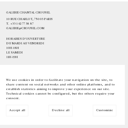
GALERIE CHANTAL CROUSEL
10 RUE CHARLOT, 75003 PARIS
T.
+33 1 42 77 38 87
GALERIE@CROUSEL.COM
HORAIRES D'OUVERTURE
DU MARDI AU VENDREDI
10H-18H
LE SAMEDI
11H-19H
LES ESPACES DE LA GALERIE SERONT FERMÉS À PARTIR DU 23 JUILLET
JUSQU'AU 4 SEPTEMBRE INCLUS
We use cookies in order to facilitate your navigation on the site, to
share content on social networks and other online platforms, and to
Facebook
Instagram
EN
FR
中文
establish statistics aiming to improve your experience on our site.
Technical cookies cannot be configured, but the others require your
consent.
Inscrivez-vous à notre newsletter
Accept all
Decline all
Customize
© Galerie Chantal Crousel 2026
Mentions légales
Cookies