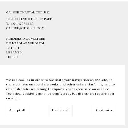
GALERIE CHANTAL CROUSEL
10 RUE CHARLOT, 75003 PARIS
T.
+33 1 42 77 38 87
GALERIE@CROUSEL.COM
HORAIRES D'OUVERTURE
DU MARDI AU VENDREDI
10H-18H
LE SAMEDI
11H-19H
LES ESPACES DE LA GALERIE SERONT FERMÉS À PARTIR DU 23 JUILLET
JUSQU'AU 4 SEPTEMBRE INCLUS
We use cookies in order to facilitate your navigation on the site, to
share content on social networks and other online platforms, and to
Facebook
Instagram
EN
FR
中文
establish statistics aiming to improve your experience on our site.
Technical cookies cannot be configured, but the others require your
consent.
Inscrivez-vous à notre newsletter
Accept all
Decline all
Customize
© Galerie Chantal Crousel 2026
Mentions légales
Cookies