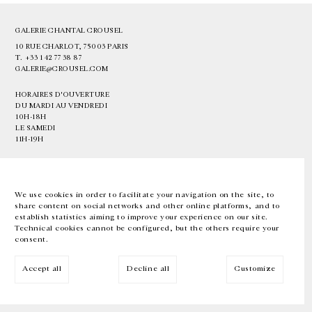
GALERIE CHANTAL CROUSEL
10 RUE CHARLOT, 75003 PARIS
T.
+33 1 42 77 38 87
GALERIE@CROUSEL.COM
HORAIRES D'OUVERTURE
DU MARDI AU VENDREDI
10H-18H
LE SAMEDI
11H-19H
LES ESPACES DE LA GALERIE SERONT FERMÉS À PARTIR DU 23 JUILLET
JUSQU'AU 4 SEPTEMBRE INCLUS
We use cookies in order to facilitate your navigation on the site, to
share content on social networks and other online platforms, and to
Facebook
Instagram
EN
FR
中文
establish statistics aiming to improve your experience on our site.
Technical cookies cannot be configured, but the others require your
consent.
Inscrivez-vous à notre newsletter
Accept all
Decline all
Customize
© Galerie Chantal Crousel 2026
Mentions légales
Cookies