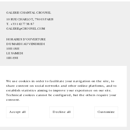
GALERIE CHANTAL CROUSEL
10 RUE CHARLOT, 75003 PARIS
T.
+33 1 42 77 38 87
GALERIE@CROUSEL.COM
HORAIRES D'OUVERTURE
DU MARDI AU VENDREDI
10H-18H
LE SAMEDI
11H-19H
LES ESPACES DE LA GALERIE SERONT FERMÉS À PARTIR DU 23 JUILLET
JUSQU'AU 4 SEPTEMBRE INCLUS
We use cookies in order to facilitate your navigation on the site, to
share content on social networks and other online platforms, and to
Facebook
Instagram
EN
FR
中文
establish statistics aiming to improve your experience on our site.
Technical cookies cannot be configured, but the others require your
consent.
Inscrivez-vous à notre newsletter
Accept all
Decline all
Customize
© Galerie Chantal Crousel 2026
Mentions légales
Cookies