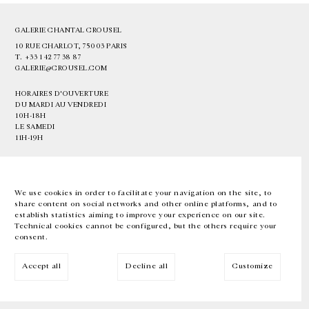
GALERIE CHANTAL CROUSEL
10 RUE CHARLOT, 75003 PARIS
T.
+33 1 42 77 38 87
GALERIE@CROUSEL.COM
HORAIRES D'OUVERTURE
DU MARDI AU VENDREDI
10H-18H
LE SAMEDI
11H-19H
LES ESPACES DE LA GALERIE SERONT FERMÉS À PARTIR DU 23 JUILLET
JUSQU'AU 4 SEPTEMBRE INCLUS
We use cookies in order to facilitate your navigation on the site, to
share content on social networks and other online platforms, and to
Facebook
Instagram
EN
FR
中文
establish statistics aiming to improve your experience on our site.
Technical cookies cannot be configured, but the others require your
consent.
Inscrivez-vous à notre newsletter
Accept all
Decline all
Customize
© Galerie Chantal Crousel 2026
Mentions légales
Cookies