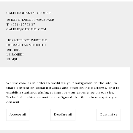
GALERIE CHANTAL CROUSEL
10 RUE CHARLOT, 75003 PARIS
T.
+33 1 42 77 38 87
GALERIE@CROUSEL.COM
HORAIRES D'OUVERTURE
DU MARDI AU VENDREDI
10H-18H
LE SAMEDI
11H-19H
LES ESPACES DE LA GALERIE SERONT FERMÉS À PARTIR DU 23 JUILLET
JUSQU'AU 4 SEPTEMBRE INCLUS
We use cookies in order to facilitate your navigation on the site, to
share content on social networks and other online platforms, and to
Facebook
Instagram
EN
FR
中文
establish statistics aiming to improve your experience on our site.
Technical cookies cannot be configured, but the others require your
consent.
Inscrivez-vous à notre newsletter
Accept all
Decline all
Customize
© Galerie Chantal Crousel 2026
Mentions légales
Cookies