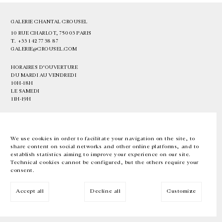
GALERIE CHANTAL CROUSEL
10 RUE CHARLOT, 75003 PARIS
T.
+33 1 42 77 38 87
GALERIE@CROUSEL.COM
HORAIRES D'OUVERTURE
DU MARDI AU VENDREDI
10H-18H
LE SAMEDI
11H-19H
LES ESPACES DE LA GALERIE SERONT FERMÉS À PARTIR DU 23 JUILLET
JUSQU'AU 4 SEPTEMBRE INCLUS
We use cookies in order to facilitate your navigation on the site, to
share content on social networks and other online platforms, and to
Facebook
Instagram
EN
FR
中文
establish statistics aiming to improve your experience on our site.
Technical cookies cannot be configured, but the others require your
consent.
Inscrivez-vous à notre newsletter
Accept all
Decline all
Customize
© Galerie Chantal Crousel 2026
Mentions légales
Cookies