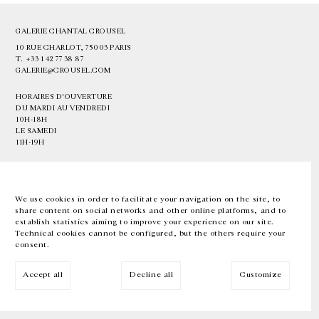
GALERIE CHANTAL CROUSEL
10 RUE CHARLOT, 75003 PARIS
T.
+33 1 42 77 38 87
GALERIE@CROUSEL.COM
HORAIRES D'OUVERTURE
DU MARDI AU VENDREDI
10H-18H
LE SAMEDI
11H-19H
LES ESPACES DE LA GALERIE SERONT FERMÉS À PARTIR DU 23 JUILLET
JUSQU'AU 4 SEPTEMBRE INCLUS
We use cookies in order to facilitate your navigation on the site, to
share content on social networks and other online platforms, and to
Facebook
Instagram
EN
FR
中文
establish statistics aiming to improve your experience on our site.
Technical cookies cannot be configured, but the others require your
consent.
Inscrivez-vous à notre newsletter
Accept all
Decline all
Customize
© Galerie Chantal Crousel 2026
Mentions légales
Cookies