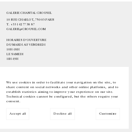
GALERIE CHANTAL CROUSEL
10 RUE CHARLOT, 75003 PARIS
T.
+33 1 42 77 38 87
GALERIE@CROUSEL.COM
HORAIRES D'OUVERTURE
DU MARDI AU VENDREDI
10H-18H
LE SAMEDI
11H-19H
LES ESPACES DE LA GALERIE SERONT FERMÉS À PARTIR DU 23 JUILLET
JUSQU'AU 4 SEPTEMBRE INCLUS
We use cookies in order to facilitate your navigation on the site, to
share content on social networks and other online platforms, and to
Facebook
Instagram
EN
FR
中文
establish statistics aiming to improve your experience on our site.
Technical cookies cannot be configured, but the others require your
consent.
Inscrivez-vous à notre newsletter
Accept all
Decline all
Customize
© Galerie Chantal Crousel 2026
Mentions légales
Cookies