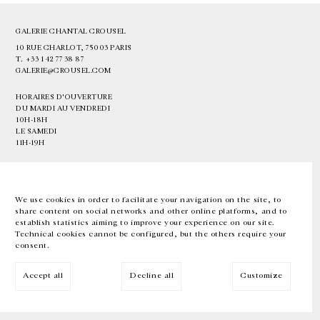
GALERIE CHANTAL CROUSEL
10 RUE CHARLOT, 75003 PARIS
T.
+33 1 42 77 38 87
GALERIE@CROUSEL.COM
HORAIRES D'OUVERTURE
DU MARDI AU VENDREDI
10H-18H
LE SAMEDI
11H-19H
LES ESPACES DE LA GALERIE SERONT FERMÉS À PARTIR DU 23 JUILLET
JUSQU'AU 4 SEPTEMBRE INCLUS
We use cookies in order to facilitate your navigation on the site, to
share content on social networks and other online platforms, and to
Facebook
Instagram
EN
FR
中文
establish statistics aiming to improve your experience on our site.
Technical cookies cannot be configured, but the others require your
consent.
Inscrivez-vous à notre newsletter
Accept all
Decline all
Customize
© Galerie Chantal Crousel 2026
Mentions légales
Cookies