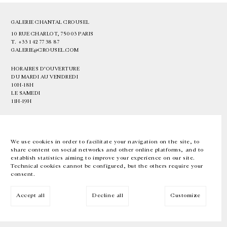
GALERIE CHANTAL CROUSEL
10 RUE CHARLOT, 75003 PARIS
T.
+33 1 42 77 38 87
GALERIE@CROUSEL.COM
HORAIRES D'OUVERTURE
DU MARDI AU VENDREDI
10H-18H
LE SAMEDI
11H-19H
LES ESPACES DE LA GALERIE SERONT FERMÉS À PARTIR DU 23 JUILLET
JUSQU'AU 4 SEPTEMBRE INCLUS
We use cookies in order to facilitate your navigation on the site, to
share content on social networks and other online platforms, and to
Facebook
Instagram
EN
FR
中文
establish statistics aiming to improve your experience on our site.
Technical cookies cannot be configured, but the others require your
consent.
Inscrivez-vous à notre newsletter
Accept all
Decline all
Customize
© Galerie Chantal Crousel 2026
Mentions légales
Cookies