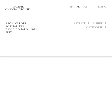
GALERIE
EN
FR
中文
MENU
CHANTAL CROUSEL
ARCHIVES DES
ARTISTE
ANNÉE
ACTUALITÉS
CATÉGORIE
DAVID DOUARD | 2022 |
PRIX