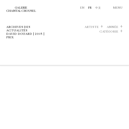
GALERIE
EN
FR
中文
MENU
CHANTAL CROUSEL
ARCHIVES DES
ARTISTE
ANNÉE
ACTUALITÉS
CATÉGORIE
DAVID DOUARD | 2015 |
PRIX