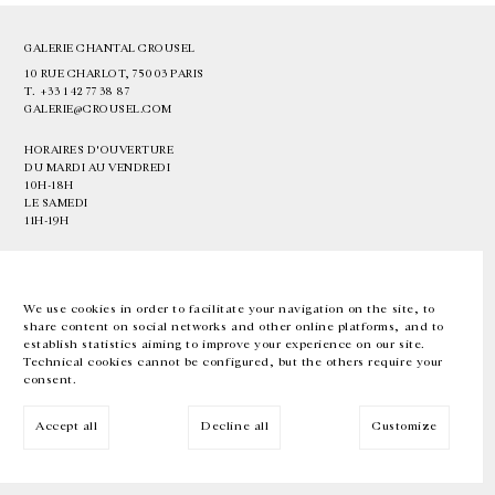
GALERIE CHANTAL CROUSEL
10 RUE CHARLOT, 75003 PARIS
T.
+33 1 42 77 38 87
GALERIE@CROUSEL.COM
HORAIRES D'OUVERTURE
DU MARDI AU VENDREDI
10H-18H
LE SAMEDI
11H-19H
LES ESPACES DE LA GALERIE SERONT FERMÉS À PARTIR DU 23 JUILLET
JUSQU'AU 4 SEPTEMBRE INCLUS
We use cookies in order to facilitate your navigation on the site, to
share content on social networks and other online platforms, and to
Facebook
Instagram
EN
FR
中文
establish statistics aiming to improve your experience on our site.
Technical cookies cannot be configured, but the others require your
consent.
Inscrivez-vous à notre newsletter
Accept all
Decline all
Customize
© Galerie Chantal Crousel 2026
Mentions légales
Cookies