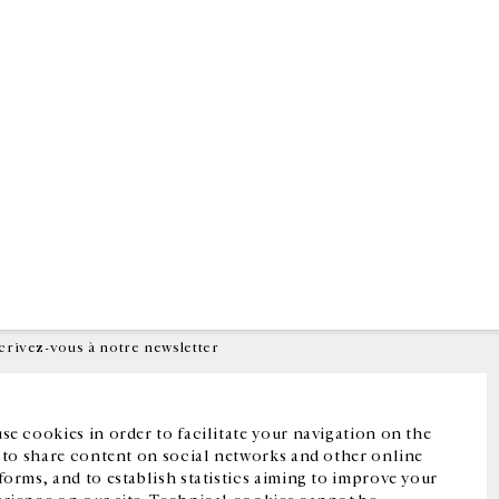
Facebook
Instagram
FR
中文
crivez-vous à notre newsletter
se cookies in order to facilitate your navigation on the
, to share content on social networks and other online
forms, and to establish statistics aiming to improve your