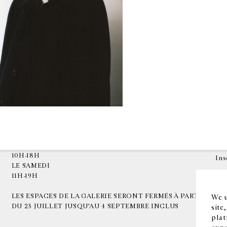
HORAIRES D'OUVERTURE
EN
DU MARDI AU VENDREDI
10H-18H
Ins
LE SAMEDI
11H-19H
LES ESPACES DE LA GALERIE SERONT FERMÉS À PARTIR
We u
DU 23 JUILLET JUSQU'AU 4 SEPTEMBRE INCLUS
site
plat