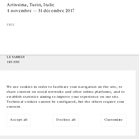
Artissima, Turin, Italie
4 novembre — 31 décembre 2017
GALERIE CHANTAL CROUSEL
10 RUE CHARLOT, 75003 PARIS
PRIX
T.
+33 1 42 77 38 87
GALERIE@CROUSEL.COM
HORAIRES D'OUVERTURE
DU MARDI AU VENDREDI
10H-18H
LE SAMEDI
11H-19H
LES ESPACES DE LA GALERIE SERONT FERMÉS À PARTIR DU 23 JUILLET
JUSQU'AU 4 SEPTEMBRE INCLUS
We use cookies in order to facilitate your navigation on the site, to
share content on social networks and other online platforms, and to
Facebook
Instagram
EN
FR
中文
establish statistics aiming to improve your experience on our site.
Technical cookies cannot be configured, but the others require your
consent.
Inscrivez-vous à notre newsletter
Accept all
Decline all
Customize
© Galerie Chantal Crousel 2026
Mentions légales
Cookies