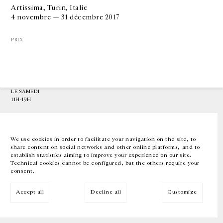
Artissima, Turin, Italie
4 novembre — 31 décembre 2017
GALERIE CHANTAL CROUSEL
10 RUE CHARLOT, 75003 PARIS
PRIX
T.
+33 1 42 77 38 87
GALERIE@CROUSEL.COM
HORAIRES D'OUVERTURE
DU MARDI AU VENDREDI
10H-18H
LE SAMEDI
11H-19H
LES ESPACES DE LA GALERIE SERONT FERMÉS À PARTIR DU 23 JUILLET
JUSQU'AU 4 SEPTEMBRE INCLUS
We use cookies in order to facilitate your navigation on the site, to
share content on social networks and other online platforms, and to
Facebook
Instagram
EN
FR
中文
establish statistics aiming to improve your experience on our site.
Technical cookies cannot be configured, but the others require your
consent.
Inscrivez-vous à notre newsletter
Accept all
Decline all
Customize
© Galerie Chantal Crousel 2026
Mentions légales
Cookies