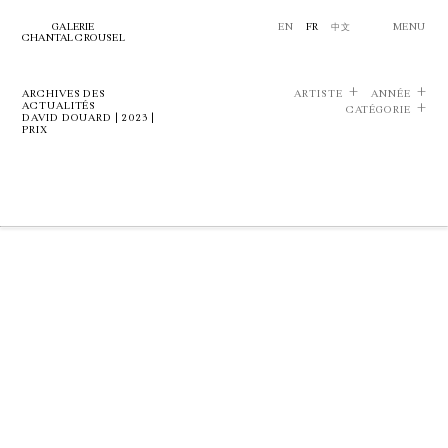
GALERIE
EN
FR
中文
MENU
CHANTAL CROUSEL
ARCHIVES DES
ARTISTE
ANNÉE
ACTUALITÉS
CATÉGORIE
DAVID DOUARD | 2023 |
PRIX