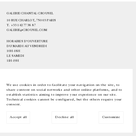
GALERIE CHANTAL CROUSEL
10 RUE CHARLOT, 75003 PARIS
T.
+33 1 42 77 38 87
GALERIE@CROUSEL.COM
HORAIRES D'OUVERTURE
DU MARDI AU VENDREDI
10H-18H
LE SAMEDI
11H-19H
LES ESPACES DE LA GALERIE SERONT FERMÉS À PARTIR DU 23 JUILLET
JUSQU'AU 4 SEPTEMBRE INCLUS
We use cookies in order to facilitate your navigation on the site, to
share content on social networks and other online platforms, and to
Facebook
Instagram
EN
FR
中文
establish statistics aiming to improve your experience on our site.
Technical cookies cannot be configured, but the others require your
consent.
Inscrivez-vous à notre newsletter
Accept all
Decline all
Customize
© Galerie Chantal Crousel 2026
Mentions légales
Cookies