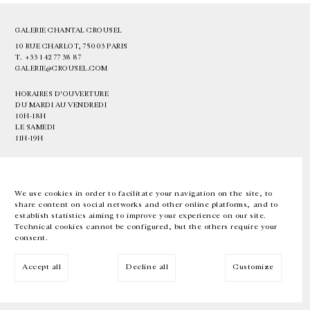
GALERIE CHANTAL CROUSEL
10 RUE CHARLOT, 75003 PARIS
T.
+33 1 42 77 38 87
GALERIE@CROUSEL.COM
HORAIRES D'OUVERTURE
DU MARDI AU VENDREDI
10H-18H
LE SAMEDI
11H-19H
LES ESPACES DE LA GALERIE SERONT FERMÉS À PARTIR DU 23 JUILLET
JUSQU'AU 4 SEPTEMBRE INCLUS
We use cookies in order to facilitate your navigation on the site, to
share content on social networks and other online platforms, and to
Facebook
Instagram
EN
FR
中文
establish statistics aiming to improve your experience on our site.
Technical cookies cannot be configured, but the others require your
consent.
Inscrivez-vous à notre newsletter
Accept all
Decline all
Customize
© Galerie Chantal Crousel 2026
Mentions légales
Cookies