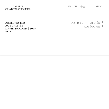
GALERIE
EN
FR
中文
MENU
CHANTAL CROUSEL
ARCHIVES DES
ARTISTE
ANNÉE
ACTUALITÉS
CATÉGORIE
DAVID DOUARD | 2015 |
PRIX