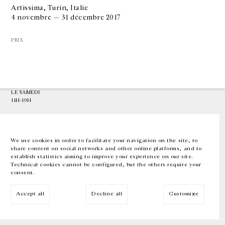
Artissima, Turin, Italie
4 novembre — 31 décembre 2017
GALERIE CHANTAL CROUSEL
10 RUE CHARLOT, 75003 PARIS
PRIX
T.
+33 1 42 77 38 87
GALERIE@CROUSEL.COM
HORAIRES D'OUVERTURE
DU MARDI AU VENDREDI
10H-18H
LE SAMEDI
11H-19H
LES ESPACES DE LA GALERIE SERONT FERMÉS À PARTIR DU 23 JUILLET
JUSQU'AU 4 SEPTEMBRE INCLUS
We use cookies in order to facilitate your navigation on the site, to
share content on social networks and other online platforms, and to
Facebook
Instagram
EN
FR
中文
establish statistics aiming to improve your experience on our site.
Technical cookies cannot be configured, but the others require your
consent.
Inscrivez-vous à notre newsletter
Accept all
Decline all
Customize
© Galerie Chantal Crousel 2026
Mentions légales
Cookies