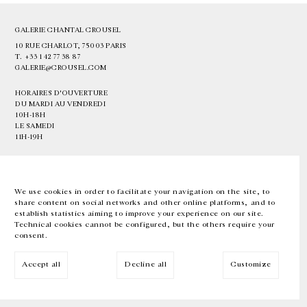
GALERIE CHANTAL CROUSEL
10 RUE CHARLOT, 75003 PARIS
T.
+33 1 42 77 38 87
GALERIE@CROUSEL.COM
HORAIRES D'OUVERTURE
DU MARDI AU VENDREDI
10H-18H
LE SAMEDI
11H-19H
LES ESPACES DE LA GALERIE SERONT FERMÉS À PARTIR DU 23 JUILLET
JUSQU'AU 4 SEPTEMBRE INCLUS
We use cookies in order to facilitate your navigation on the site, to
share content on social networks and other online platforms, and to
Facebook
Instagram
EN
FR
中文
establish statistics aiming to improve your experience on our site.
Technical cookies cannot be configured, but the others require your
consent.
Inscrivez-vous à notre newsletter
Accept all
Decline all
Customize
© Galerie Chantal Crousel 2026
Mentions légales
Cookies