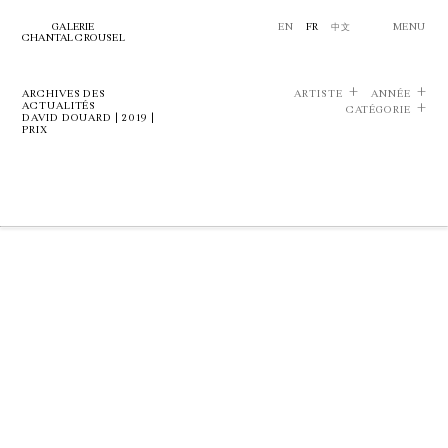
GALERIE
EN
FR
中文
MENU
CHANTAL CROUSEL
ARCHIVES DES
ARTISTE
ANNÉE
ACTUALITÉS
CATÉGORIE
DAVID DOUARD | 2019 |
PRIX