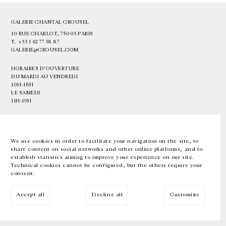
GALERIE CHANTAL CROUSEL
10 RUE CHARLOT, 75003 PARIS
T.
+33 1 42 77 38 87
GALERIE@CROUSEL.COM
HORAIRES D'OUVERTURE
DU MARDI AU VENDREDI
10H-18H
LE SAMEDI
11H-19H
LES ESPACES DE LA GALERIE SERONT FERMÉS À PARTIR DU 23 JUILLET
JUSQU'AU 4 SEPTEMBRE INCLUS
We use cookies in order to facilitate your navigation on the site, to
share content on social networks and other online platforms, and to
Facebook
Instagram
EN
FR
中文
establish statistics aiming to improve your experience on our site.
Technical cookies cannot be configured, but the others require your
consent.
Inscrivez-vous à notre newsletter
Accept all
Decline all
Customize
© Galerie Chantal Crousel 2026
Mentions légales
Cookies