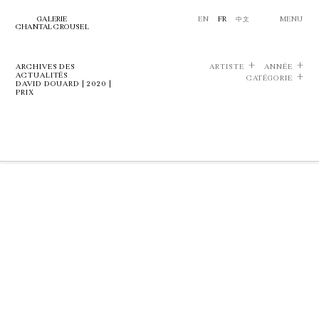
GALERIE
EN
FR
中文
MENU
CHANTAL CROUSEL
ARCHIVES DES
ARTISTE
ANNÉE
ACTUALITÉS
CATÉGORIE
DAVID DOUARD | 2020 |
PRIX