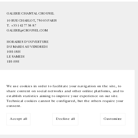
GALERIE CHANTAL CROUSEL
10 RUE CHARLOT, 75003 PARIS
T.
+33 1 42 77 38 87
GALERIE@CROUSEL.COM
HORAIRES D'OUVERTURE
DU MARDI AU VENDREDI
10H-18H
LE SAMEDI
11H-19H
LES ESPACES DE LA GALERIE SERONT FERMÉS À PARTIR DU 23 JUILLET
JUSQU'AU 4 SEPTEMBRE INCLUS
We use cookies in order to facilitate your navigation on the site, to
share content on social networks and other online platforms, and to
Facebook
Instagram
EN
FR
中文
establish statistics aiming to improve your experience on our site.
Technical cookies cannot be configured, but the others require your
consent.
Inscrivez-vous à notre newsletter
Accept all
Decline all
Customize
© Galerie Chantal Crousel 2026
Mentions légales
Cookies