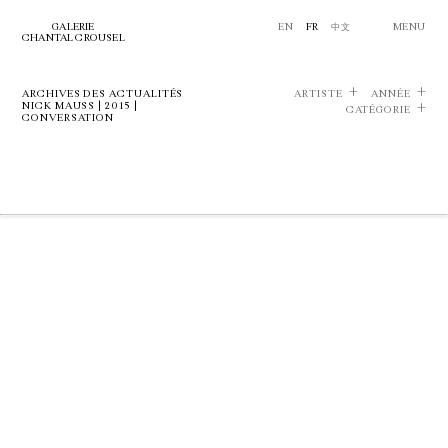
GALERIE
EN
FR
中文
MENU
CHANTAL CROUSEL
ARCHIVES DES ACTUALITÉS
ARTISTE
ANNÉE
NICK MAUSS | 2015 |
CATÉGORIE
CONVERSATION