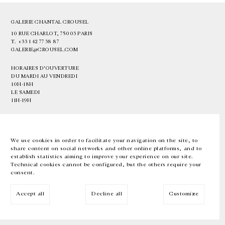
GALERIE CHANTAL CROUSEL
10 RUE CHARLOT, 75003 PARIS
T.
+33 1 42 77 38 87
GALERIE@CROUSEL.COM
HORAIRES D'OUVERTURE
DU MARDI AU VENDREDI
10H-18H
LE SAMEDI
11H-19H
LES ESPACES DE LA GALERIE SERONT FERMÉS À PARTIR DU 23 JUILLET
JUSQU'AU 4 SEPTEMBRE INCLUS
We use cookies in order to facilitate your navigation on the site, to
share content on social networks and other online platforms, and to
Facebook
Instagram
EN
FR
中文
establish statistics aiming to improve your experience on our site.
Technical cookies cannot be configured, but the others require your
consent.
Inscrivez-vous à notre newsletter
Accept all
Decline all
Customize
© Galerie Chantal Crousel 2026
Mentions légales
Cookies