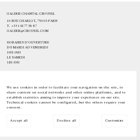
GALERIE CHANTAL CROUSEL
10 RUE CHARLOT, 75003 PARIS
T.
+33 1 42 77 38 87
GALERIE@CROUSEL.COM
HORAIRES D'OUVERTURE
DU MARDI AU VENDREDI
10H-18H
LE SAMEDI
11H-19H
LES ESPACES DE LA GALERIE SERONT FERMÉS À PARTIR DU 23 JUILLET
JUSQU'AU 4 SEPTEMBRE INCLUS
We use cookies in order to facilitate your navigation on the site, to
share content on social networks and other online platforms, and to
Facebook
Instagram
EN
FR
中文
establish statistics aiming to improve your experience on our site.
Technical cookies cannot be configured, but the others require your
consent.
Inscrivez-vous à notre newsletter
Accept all
Decline all
Customize
© Galerie Chantal Crousel 2026
Mentions légales
Cookies