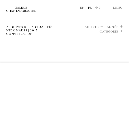
GALERIE
EN
FR
中文
MENU
CHANTAL CROUSEL
ARCHIVES DES ACTUALITÉS
ARTISTE
ANNÉE
NICK MAUSS | 2015 |
CATÉGORIE
CONVERSATION