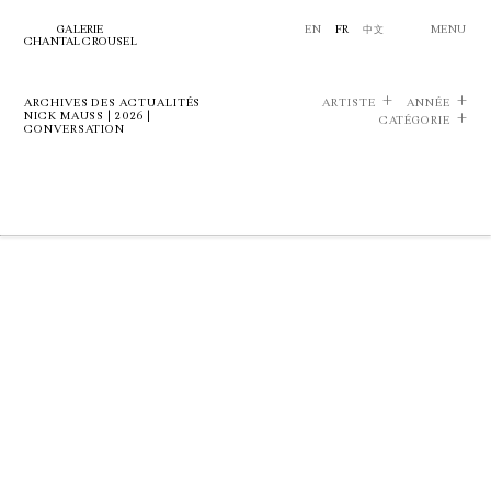
GALERIE
EN
FR
中文
MENU
CHANTAL CROUSEL
ARCHIVES DES ACTUALITÉS
ARTISTE
ANNÉE
NICK MAUSS | 2026 |
CATÉGORIE
CONVERSATION