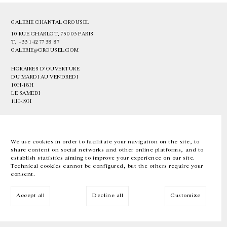
GALERIE CHANTAL CROUSEL
10 RUE CHARLOT, 75003 PARIS
T.
+33 1 42 77 38 87
GALERIE@CROUSEL.COM
HORAIRES D'OUVERTURE
DU MARDI AU VENDREDI
10H-18H
LE SAMEDI
11H-19H
LES ESPACES DE LA GALERIE SERONT FERMÉS À PARTIR DU 23 JUILLET
JUSQU'AU 4 SEPTEMBRE INCLUS
We use cookies in order to facilitate your navigation on the site, to
share content on social networks and other online platforms, and to
Facebook
Instagram
EN
FR
中文
establish statistics aiming to improve your experience on our site.
Technical cookies cannot be configured, but the others require your
consent.
Inscrivez-vous à notre newsletter
Accept all
Decline all
Customize
© Galerie Chantal Crousel 2026
Mentions légales
Cookies