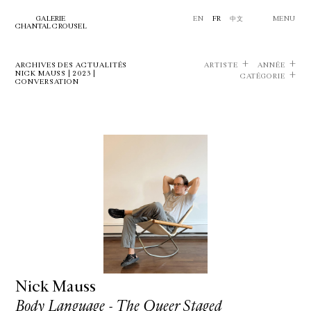
GALERIE
EN
FR
中文
MENU
CHANTAL CROUSEL
ARCHIVES DES ACTUALITÉS
ARTISTE
ANNÉE
NICK MAUSS | 2023 |
CATÉGORIE
CONVERSATION
Nick Mauss
Body Language - The Queer Staged