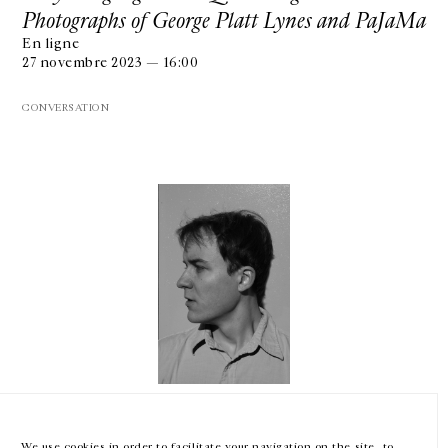
Photographs of George Platt Lynes and PaJaMa
En ligne
27 novembre 2023 — 16:00
CONVERSATION
GALERIE CHANTAL CROUSEL
10 RUE CHARLOT, 75003 PARIS
T.
+33 1 42 77 38 87
GALERIE@CROUSEL.COM
HORAIRES D'OUVERTURE
DU MARDI AU VENDREDI
10H-18H
LE SAMEDI
11H-19H
Nick Mauss
LES ESPACES DE LA GALERIE SERONT FERMÉS À PARTIR DU 23 JUILLET
JUSQU'AU 4 SEPTEMBRE INCLUS
Staging Gestures of Archives
We use cookies in order to facilitate your navigation on the site, to