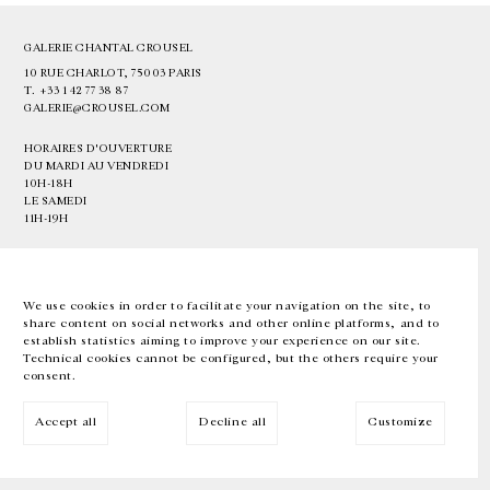
GALERIE CHANTAL CROUSEL
10 RUE CHARLOT, 75003 PARIS
T.
+33 1 42 77 38 87
GALERIE@CROUSEL.COM
HORAIRES D'OUVERTURE
DU MARDI AU VENDREDI
10H-18H
LE SAMEDI
11H-19H
LES ESPACES DE LA GALERIE SERONT FERMÉS À PARTIR DU 23 JUILLET
JUSQU'AU 4 SEPTEMBRE INCLUS
We use cookies in order to facilitate your navigation on the site, to
share content on social networks and other online platforms, and to
Facebook
Instagram
EN
FR
中文
establish statistics aiming to improve your experience on our site.
Technical cookies cannot be configured, but the others require your
consent.
Inscrivez-vous à notre newsletter
Accept all
Decline all
Customize
© Galerie Chantal Crousel 2026
Mentions légales
Cookies