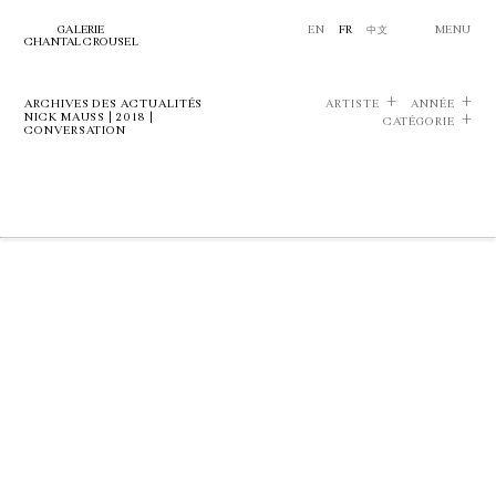
GALERIE
EN
FR
中文
MENU
CHANTAL CROUSEL
ARCHIVES DES ACTUALITÉS
ARTISTE
ANNÉE
NICK MAUSS | 2018 |
CATÉGORIE
CONVERSATION