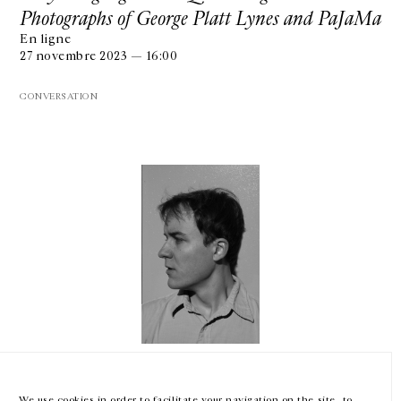
Photographs of George Platt Lynes and PaJaMa
En ligne
27 novembre 2023 — 16:00
CONVERSATION
GALERIE CHANTAL CROUSEL
10 RUE CHARLOT, 75003 PARIS
T.
+33 1 42 77 38 87
GALERIE@CROUSEL.COM
HORAIRES D'OUVERTURE
DU MARDI AU VENDREDI
10H-18H
LE SAMEDI
11H-19H
Nick Mauss
LES ESPACES DE LA GALERIE SERONT FERMÉS À PARTIR DU 23 JUILLET
JUSQU'AU 4 SEPTEMBRE INCLUS
Staging Gestures of Archives
We use cookies in order to facilitate your navigation on the site, to