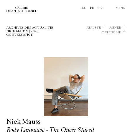
GALERIE
EN
FR
中文
MENU
CHANTAL CROUSEL
ARCHIVES DES ACTUALITÉS
ARTISTE
ANNÉE
NICK MAUSS | 2023 |
CATÉGORIE
CONVERSATION
Nick Mauss
Body Language - The Queer Staged