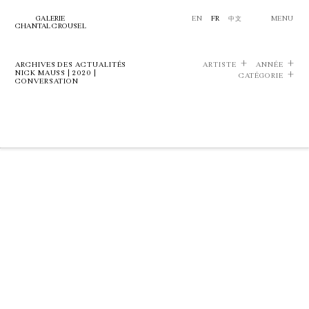
GALERIE
EN
FR
中文
MENU
CHANTAL CROUSEL
ARCHIVES DES ACTUALITÉS
ARTISTE
ANNÉE
NICK MAUSS | 2020 |
CATÉGORIE
CONVERSATION