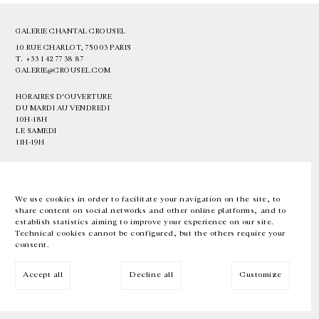
GALERIE CHANTAL CROUSEL
10 RUE CHARLOT, 75003 PARIS
T.
+33 1 42 77 38 87
GALERIE@CROUSEL.COM
HORAIRES D'OUVERTURE
DU MARDI AU VENDREDI
10H-18H
LE SAMEDI
11H-19H
LES ESPACES DE LA GALERIE SERONT FERMÉS À PARTIR DU 23 JUILLET
JUSQU'AU 4 SEPTEMBRE INCLUS
We use cookies in order to facilitate your navigation on the site, to
share content on social networks and other online platforms, and to
Facebook
Instagram
EN
FR
中文
establish statistics aiming to improve your experience on our site.
Technical cookies cannot be configured, but the others require your
consent.
Inscrivez-vous à notre newsletter
Accept all
Decline all
Customize
© Galerie Chantal Crousel 2026
Mentions légales
Cookies