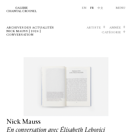
GALERIE
EN
FR
中文
MENU
CHANTAL CROUSEL
ARCHIVES DES ACTUALITÉS
ARTISTE
ANNÉE
NICK MAUSS | 2024 |
CATÉGORIE
CONVERSATION
Nick Mauss
En conversation avec Élisabeth Lebovici