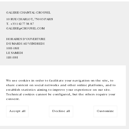
GALERIE CHANTAL CROUSEL
10 RUE CHARLOT, 75003 PARIS
T.
+33 1 42 77 38 87
GALERIE@CROUSEL.COM
HORAIRES D'OUVERTURE
DU MARDI AU VENDREDI
10H-18H
LE SAMEDI
11H-19H
LES ESPACES DE LA GALERIE SERONT FERMÉS À PARTIR DU 23 JUILLET
JUSQU'AU 4 SEPTEMBRE INCLUS
We use cookies in order to facilitate your navigation on the site, to
share content on social networks and other online platforms, and to
Facebook
Instagram
EN
FR
中文
establish statistics aiming to improve your experience on our site.
Technical cookies cannot be configured, but the others require your
consent.
Inscrivez-vous à notre newsletter
Accept all
Decline all
Customize
© Galerie Chantal Crousel 2026
Mentions légales
Cookies