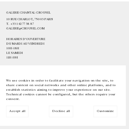
GALERIE CHANTAL CROUSEL
10 RUE CHARLOT, 75003 PARIS
T.
+33 1 42 77 38 87
GALERIE@CROUSEL.COM
HORAIRES D'OUVERTURE
DU MARDI AU VENDREDI
10H-18H
LE SAMEDI
11H-19H
LES ESPACES DE LA GALERIE SERONT FERMÉS À PARTIR DU 23 JUILLET
JUSQU'AU 4 SEPTEMBRE INCLUS
We use cookies in order to facilitate your navigation on the site, to
share content on social networks and other online platforms, and to
Facebook
Instagram
EN
FR
中文
establish statistics aiming to improve your experience on our site.
Technical cookies cannot be configured, but the others require your
consent.
Inscrivez-vous à notre newsletter
Accept all
Decline all
Customize
© Galerie Chantal Crousel 2026
Mentions légales
Cookies