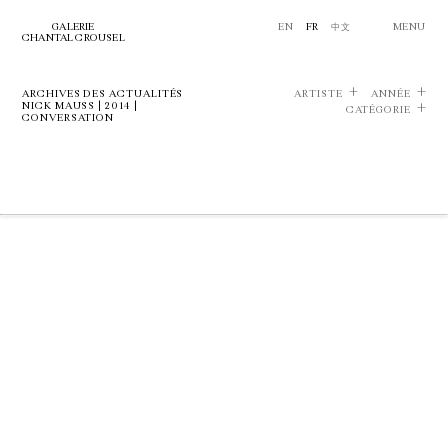
GALERIE
EN
FR
中文
MENU
CHANTAL CROUSEL
ARCHIVES DES ACTUALITÉS
ARTISTE
ANNÉE
NICK MAUSS | 2014 |
CATÉGORIE
CONVERSATION