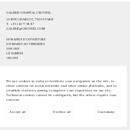
GALERIE CHANTAL CROUSEL
10 RUE CHARLOT, 75003 PARIS
T.
+33 1 42 77 38 87
GALERIE@CROUSEL.COM
HORAIRES D'OUVERTURE
DU MARDI AU VENDREDI
10H-18H
LE SAMEDI
11H-19H
LES ESPACES DE LA GALERIE SERONT FERMÉS À PARTIR DU 23 JUILLET
JUSQU'AU 4 SEPTEMBRE INCLUS
We use cookies in order to facilitate your navigation on the site, to
share content on social networks and other online platforms, and to
Facebook
Instagram
EN
FR
中文
establish statistics aiming to improve your experience on our site.
Technical cookies cannot be configured, but the others require your
consent.
Inscrivez-vous à notre newsletter
Accept all
Decline all
Customize
© Galerie Chantal Crousel 2026
Mentions légales
Cookies