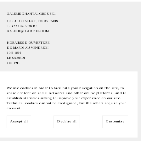
GALERIE CHANTAL CROUSEL
10 RUE CHARLOT, 75003 PARIS
T.
+33 1 42 77 38 87
GALERIE@CROUSEL.COM
HORAIRES D'OUVERTURE
DU MARDI AU VENDREDI
10H-18H
LE SAMEDI
11H-19H
LES ESPACES DE LA GALERIE SERONT FERMÉS À PARTIR DU 23 JUILLET
JUSQU'AU 4 SEPTEMBRE INCLUS
We use cookies in order to facilitate your navigation on the site, to
share content on social networks and other online platforms, and to
Facebook
Instagram
EN
FR
中文
establish statistics aiming to improve your experience on our site.
Technical cookies cannot be configured, but the others require your
consent.
Inscrivez-vous à notre newsletter
Accept all
Decline all
Customize
© Galerie Chantal Crousel 2026
Mentions légales
Cookies