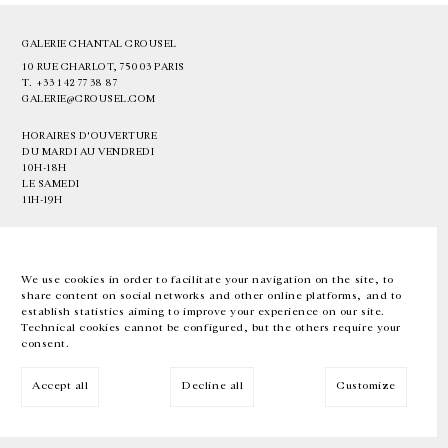
GALERIE CHANTAL CROUSEL
10 RUE CHARLOT, 75003 PARIS
T.
+33 1 42 77 38 87
GALERIE@CROUSEL.COM
HORAIRES D'OUVERTURE
DU MARDI AU VENDREDI
10H-18H
LE SAMEDI
11H-19H
LES ESPACES DE LA GALERIE SERONT FERMÉS À PARTIR DU 23 JUILLET
JUSQU'AU 4 SEPTEMBRE INCLUS
We use cookies in order to facilitate your navigation on the site, to
share content on social networks and other online platforms, and to
Facebook
Instagram
EN
FR
中文
establish statistics aiming to improve your experience on our site.
Technical cookies cannot be configured, but the others require your
consent.
Inscrivez-vous à notre newsletter
Accept all
Decline all
Customize
© Galerie Chantal Crousel 2026
Mentions légales
Cookies