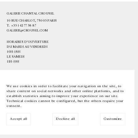
GALERIE CHANTAL CROUSEL
10 RUE CHARLOT, 75003 PARIS
T.
+33 1 42 77 38 87
GALERIE@CROUSEL.COM
HORAIRES D'OUVERTURE
DU MARDI AU VENDREDI
10H-18H
LE SAMEDI
11H-19H
LES ESPACES DE LA GALERIE SERONT FERMÉS À PARTIR DU 23 JUILLET
JUSQU'AU 4 SEPTEMBRE INCLUS
We use cookies in order to facilitate your navigation on the site, to
share content on social networks and other online platforms, and to
Facebook
Instagram
EN
FR
中文
establish statistics aiming to improve your experience on our site.
Technical cookies cannot be configured, but the others require your
consent.
Inscrivez-vous à notre newsletter
Accept all
Decline all
Customize
© Galerie Chantal Crousel 2026
Mentions légales
Cookies