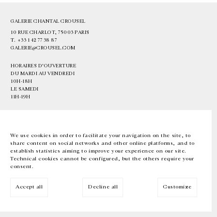
GALERIE CHANTAL CROUSEL
10 RUE CHARLOT, 75003 PARIS
T.
+33 1 42 77 38 87
GALERIE@CROUSEL.COM
HORAIRES D'OUVERTURE
DU MARDI AU VENDREDI
10H-18H
LE SAMEDI
11H-19H
LES ESPACES DE LA GALERIE SERONT FERMÉS À PARTIR DU 23 JUILLET
JUSQU'AU 4 SEPTEMBRE INCLUS
We use cookies in order to facilitate your navigation on the site, to
share content on social networks and other online platforms, and to
Facebook
Instagram
EN
FR
中文
establish statistics aiming to improve your experience on our site.
Technical cookies cannot be configured, but the others require your
consent.
Inscrivez-vous à notre newsletter
Accept all
Decline all
Customize
© Galerie Chantal Crousel 2026
Mentions légales
Cookies