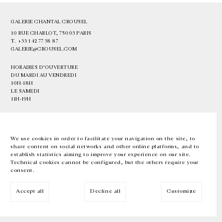
GALERIE CHANTAL CROUSEL
10 RUE CHARLOT, 75003 PARIS
T.
+33 1 42 77 38 87
GALERIE@CROUSEL.COM
HORAIRES D'OUVERTURE
DU MARDI AU VENDREDI
10H-18H
LE SAMEDI
11H-19H
LES ESPACES DE LA GALERIE SERONT FERMÉS À PARTIR DU 23 JUILLET
JUSQU'AU 4 SEPTEMBRE INCLUS
We use cookies in order to facilitate your navigation on the site, to
share content on social networks and other online platforms, and to
Facebook
Instagram
EN
FR
中文
establish statistics aiming to improve your experience on our site.
Technical cookies cannot be configured, but the others require your
consent.
Inscrivez-vous à notre newsletter
Accept all
Decline all
Customize
© Galerie Chantal Crousel 2026
Mentions légales
Cookies