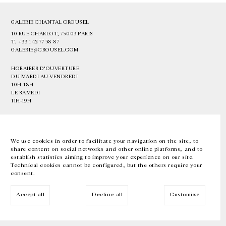
GALERIE CHANTAL CROUSEL
10 RUE CHARLOT, 75003 PARIS
T.
+33 1 42 77 38 87
GALERIE@CROUSEL.COM
HORAIRES D'OUVERTURE
DU MARDI AU VENDREDI
10H-18H
LE SAMEDI
11H-19H
LES ESPACES DE LA GALERIE SERONT FERMÉS À PARTIR DU 23 JUILLET
JUSQU'AU 4 SEPTEMBRE INCLUS
We use cookies in order to facilitate your navigation on the site, to
share content on social networks and other online platforms, and to
Facebook
Instagram
EN
FR
中文
establish statistics aiming to improve your experience on our site.
Technical cookies cannot be configured, but the others require your
consent.
Inscrivez-vous à notre newsletter
Accept all
Decline all
Customize
© Galerie Chantal Crousel 2026
Mentions légales
Cookies