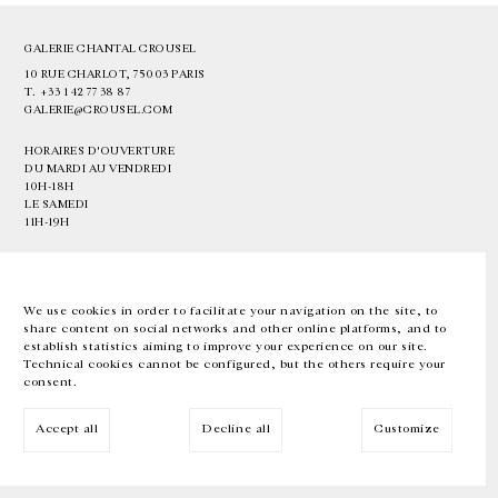
GALERIE CHANTAL CROUSEL
10 RUE CHARLOT, 75003 PARIS
T.
+33 1 42 77 38 87
GALERIE@CROUSEL.COM
HORAIRES D'OUVERTURE
DU MARDI AU VENDREDI
10H-18H
LE SAMEDI
11H-19H
LES ESPACES DE LA GALERIE SERONT FERMÉS À PARTIR DU 23 JUILLET
JUSQU'AU 4 SEPTEMBRE INCLUS
We use cookies in order to facilitate your navigation on the site, to
share content on social networks and other online platforms, and to
Facebook
Instagram
EN
FR
中文
establish statistics aiming to improve your experience on our site.
Technical cookies cannot be configured, but the others require your
consent.
Inscrivez-vous à notre newsletter
Accept all
Decline all
Customize
© Galerie Chantal Crousel 2026
Mentions légales
Cookies